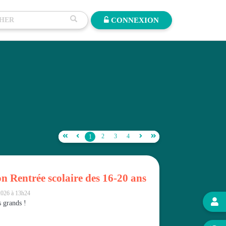
CONNEXION


2
3
4


1
on Rentrée scolaire des 16-20 ans
2026 à 13h24

s grands !