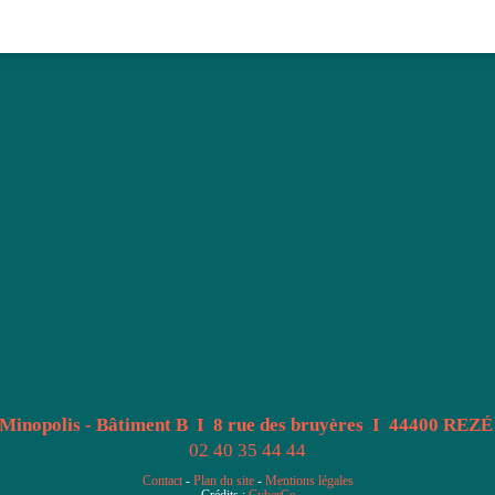
Minopolis - Bâtiment B I 8 rue des bruyères I 44400 REZÉ
02 40 35 44 44
Contact
-
Plan du site
-
Mentions légales