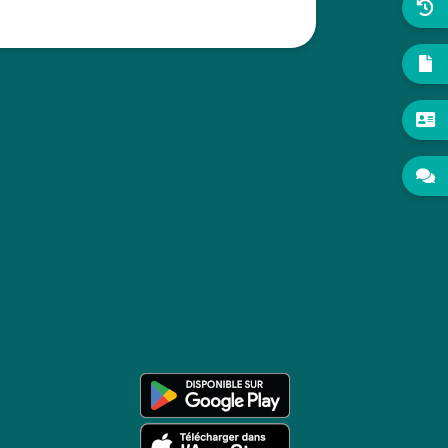



